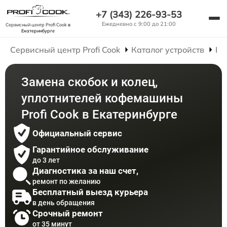
+7 (343) 226-93-53
Ежедневно с 9:00 до 21:00
Сервисный центр Profi Cook
в
Екатеринбурге
Сервисный центр Profi Cook
Каталог устройств
Ре
Замена скобок и колец,
уплотнителей кофемашины
Profi Cook в Екатеринбурге
Официальный сервис
Гарантийное обслуживание
до 3 лет
Диагностика за наш счет,
ремонт по желанию
Бесплатный выезд курьера
в день обращения
Срочный ремонт
от 35 минут