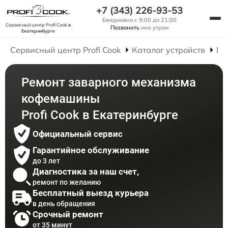
+7 (343) 226-93-53
Ежедневно с 9:00 до 21:00
Сервисный центр Profi Cook
в
Позвонить
мне утром
Екатеринбурге
Сервисный центр Profi Cook
Каталог устройств
Ре
Ремонт заварного механизма
кофемашины
Profi Cook в Екатеринбурге
Официальный сервис
Гарантийное обслуживание
до 3 лет
Диагностика за наш счет,
ремонт по желанию
Бесплатный выезд курьера
в день обращения
Срочный ремонт
от 35 минут